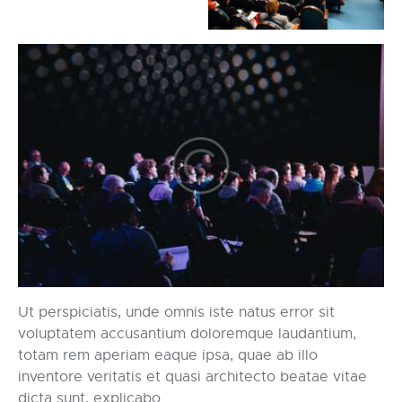
Ut perspiciatis, unde omnis iste natus error sit
voluptatem accusantium doloremque laudantium,
totam rem aperiam eaque ipsa, quae ab illo
inventore veritatis et quasi architecto beatae vitae
dicta sunt, explicabo.