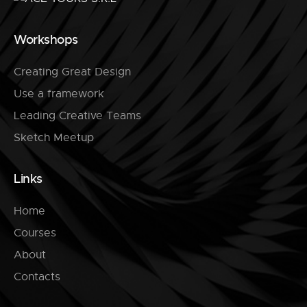
k
e
r
Workshops
s
Creating Great Design
Reproductor
de
Use a framework
audio
Leading Creative Teams
Sketch Meetup
Links
Home
Courses
About
Contacts