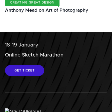
N
CREATING GREAT DESIGN
T
Anthony Mead on Art of Photography
H
O
N
Y
M
E
A
D
C
18-19 January
r
Online Sketch Marathon
e
a
t
GET TICKET
i
v
e
S
p
e
a